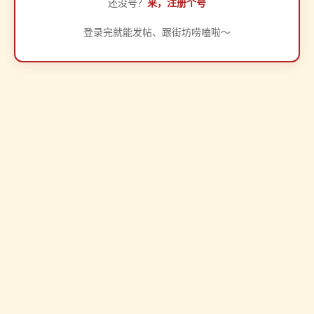
还没号？
来，注册个号
登录完就能发帖、跟街坊唠嗑啦～