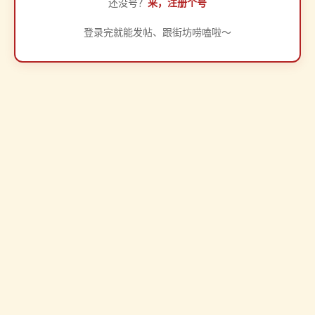
还没号？
来，注册个号
登录完就能发帖、跟街坊唠嗑啦～